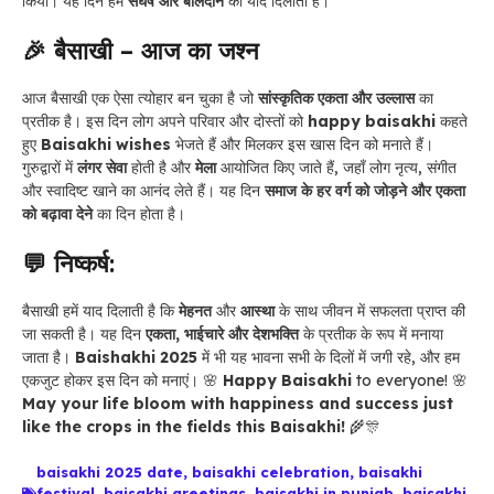
किया। यह दिन हमें
संघर्ष और बलिदान
की याद दिलाता है।
🎉 बैसाखी – आज का जश्न
आज बैसाखी एक ऐसा त्योहार बन चुका है जो
सांस्कृतिक एकता और उल्लास
का
प्रतीक है। इस दिन लोग अपने परिवार और दोस्तों को
happy baisakhi
कहते
हुए
Baisakhi wishes
भेजते हैं और मिलकर इस खास दिन को मनाते हैं।
गुरुद्वारों में
लंगर सेवा
होती है और
मेला
आयोजित किए जाते हैं, जहाँ लोग नृत्य, संगीत
और स्वादिष्ट खाने का आनंद लेते हैं। यह दिन
समाज के हर वर्ग को जोड़ने और एकता
को बढ़ावा देने
का दिन होता है।
💬 निष्कर्ष:
बैसाखी हमें याद दिलाती है कि
मेहनत
और
आस्था
के साथ जीवन में सफलता प्राप्त की
जा सकती है। यह दिन
एकता, भाईचारे और देशभक्ति
के प्रतीक के रूप में मनाया
जाता है।
Baishakhi 2025
में भी यह भावना सभी के दिलों में जगी रहे, और हम
एकजुट होकर इस दिन को मनाएं। 🌸
Happy Baisakhi
to everyone! 🌸
May your life bloom with happiness and success just
like the crops in the fields this Baisakhi!
🌾🎊
baisakhi 2025 date
,
baisakhi celebration
,
baisakhi
festival
,
baisakhi greetings
,
baisakhi in punjab
,
baisakhi