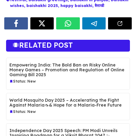
wishes
,
baishakhi 2025
,
happy baisakhi
,
बैसाखी
RELATED POST
Empowering India: The Bold Ban on Risky Online
Money Games – Promotion and Regulation of Online
Gaming Bill 2025
Status: New
World Mosquito Day 2025 – Accelerating the Fight
Against Malaria🦟& Hope for a Malaria-Free Future
Status: New
Independence Day 2025 Speech: PM Modi Unveils
Inspiring Roadmap for a Viksit Bharat 2047 ✨