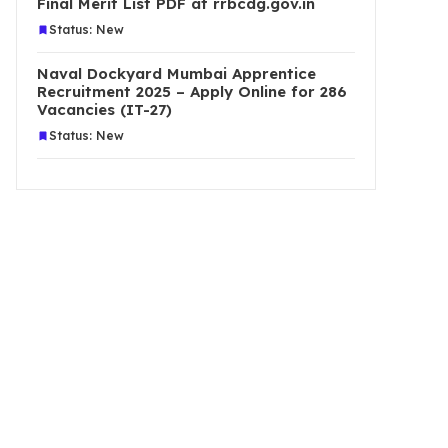
Final Merit List PDF at rrbcdg.gov.in
Status: New
Naval Dockyard Mumbai Apprentice
Recruitment 2025 – Apply Online for 286
Vacancies (IT-27)
Status: New