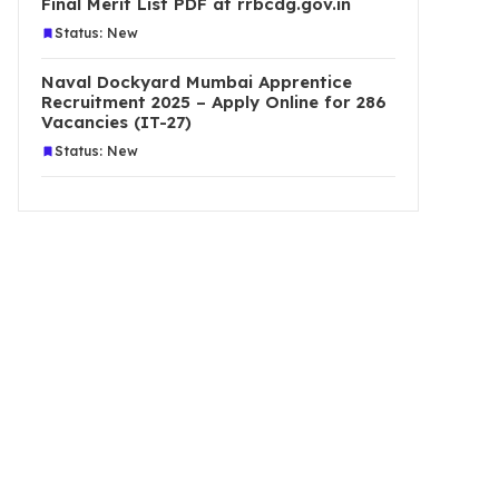
Final Merit List PDF at rrbcdg.gov.in
Status: New
Naval Dockyard Mumbai Apprentice
Recruitment 2025 – Apply Online for 286
Vacancies (IT-27)
Status: New